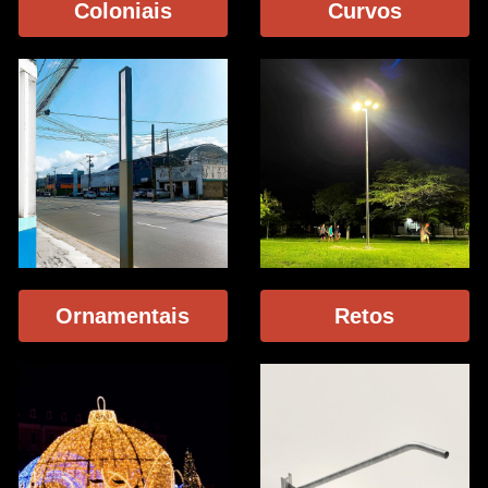
Coloniais
Curvos
Braços
Adornos Decorativos
Ornamentais
Retos